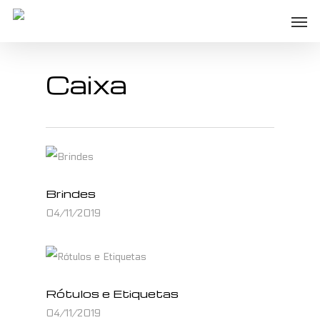
Skip
Men
to
main
Caixa
content
Brindes
04/11/2019
Rótulos e Etiquetas
04/11/2019