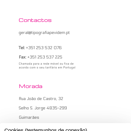
Contactos
geral@tipografiapevidem.pt
Tel:
+351 253 532 076
Fax:
+351 253 537 225
Chamada para a rede móvel ou fixa de
acordo com o seu tarifário em Portugal
Morada
Rua João de Castro, 32
Selho S. Jorge 4835-299
Guimarães
Cookies (testemunhos de conexão)