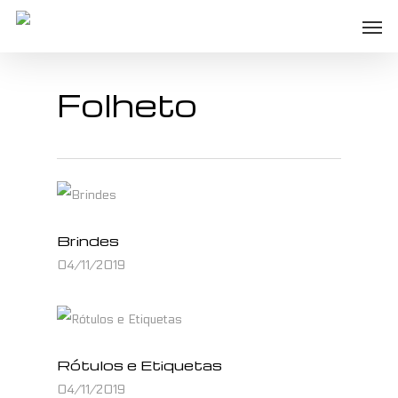
Skip
Men
to
main
Folheto
content
Brindes
04/11/2019
Rótulos e Etiquetas
04/11/2019