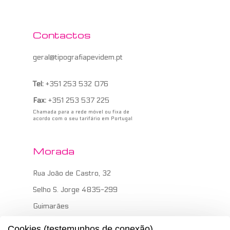
Contactos
geral@tipografiapevidem.pt
Tel:
+351 253 532 076
Fax:
+351 253 537 225
Chamada para a rede móvel ou fixa de
acordo com o seu tarifário em Portugal
Morada
Rua João de Castro, 32
Selho S. Jorge 4835-299
Guimarães
Cookies (testemunhos de conexão)