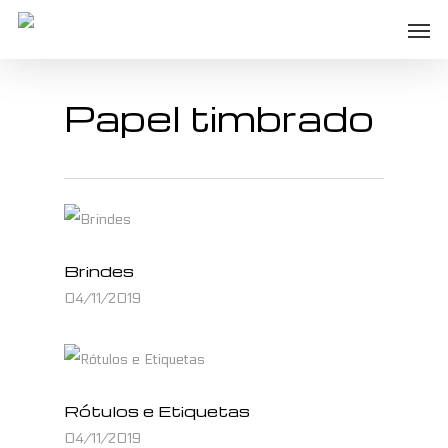
Skip
Men
to
main
Papel timbrado
content
Brindes
04/11/2019
Rótulos e Etiquetas
04/11/2019