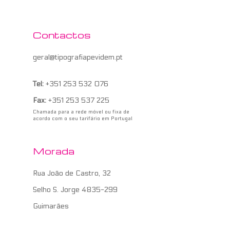
Contactos
geral@tipografiapevidem.pt
Tel:
+351 253 532 076
Fax:
+351 253 537 225
Chamada para a rede móvel ou fixa de
acordo com o seu tarifário em Portugal
Morada
Rua João de Castro, 32
Selho S. Jorge 4835-299
Guimarães