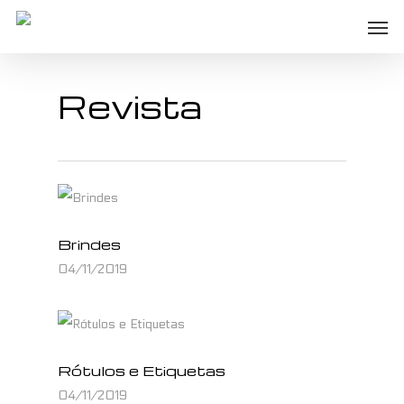
Skip
Men
to
main
Revista
content
Brindes
04/11/2019
Rótulos e Etiquetas
04/11/2019